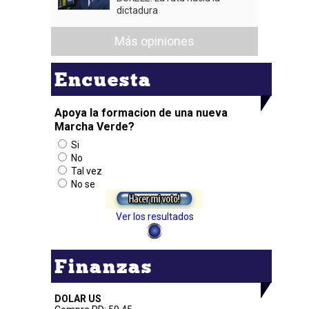
dictadura
Más opiniones
Encuesta
Apoya la formacion de una nueva
Marcha Verde?
Si
No
Tal vez
No se
Ver los resultados
Finanzas
DOLAR US