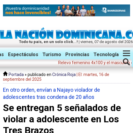
Todo tu país, en un solo click...!
| viernes, 07 de agosto del 2026
Twitter
Facebook
Instagram
as
Espectáculos
Turismo
Provincias
Tecnología
Relevo femenino 4x100 y el masculino dan me
Portada
» publicado en
Crónica Roja
| El: martes, 16 de
septiembre del 2025
En otro orden, envían a Najayo violador de
adolescentes tras condena de 20 años
Se entregan 5 señalados de
violar a adolescente en Los
Tres Brazos