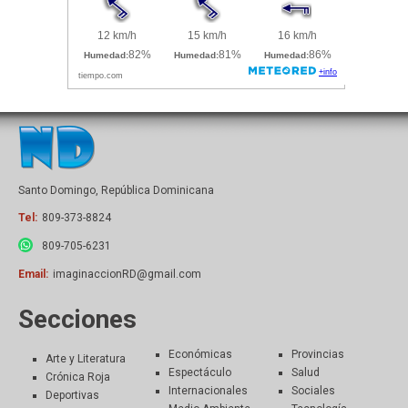
Santo Domingo, República Dominicana
Tel:
809-373-8824
809-705-6231
Email:
imaginaccionRD@gmail.com
Secciones
Económicas
Provincias
Arte y Literatura
Espectáculo
Salud
Crónica Roja
Internacionales
Sociales
Deportivas