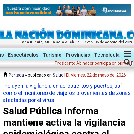
Todo tu país, en un solo click...!
| jueves, 06 de agosto del 2026
Twitter
Facebook
Instagram
as
Espectáculos
Turismo
Provincias
Tecnología
Presidente Abinader participa en primer Foro Met
Portada
» publicado en
Salud
| El: viernes, 22 de mayo del 2026
Incluyen la vigilancia en aeropuertos y puertos, así
como el monitoreo de viajeros provenientes de zonas
afectadas por el virus
Salud Pública informa
mantiene activa la vigilancia
epidemiológica contra el