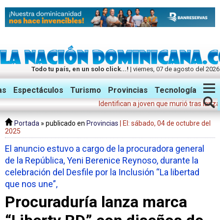
Todo tu país, en un solo click...!
| viernes, 07 de agosto del 2026
Twitter
Facebook
Instagram
as
Espectáculos
Turismo
Provincias
Tecnología
Identifican a joven que murió tras lanzarse d
Portada
» publicado en
Provincias
| El: sábado, 04 de octubre del
2025
El anuncio estuvo a cargo de la procuradora general
de la República, Yeni Berenice Reynoso, durante la
celebración del Desfile por la Inclusión “La libertad
que nos une”,
Procuraduría lanza marca