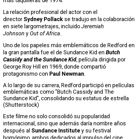
más taquilleras de 1974.
La relación profesional del actor con el
director
Sydney Pollack
se tradujo en la colaboración
en siete largometrajes, incluido
Jeremiah
Johnson
y
Out of Africa
.
Uno de los papeles más emblemáticos de Redford en
la gran pantalla fue el de Sundance Kid en
Butch
Cassidy and the Sundance Kid
, película dirigida por
George Roy Hill en 1969, donde compartió
protagonismo con
Paul Newman
.
A lo largo de su carrera, Redford participó en películas
emblemáticas como "Butch Cassidy and The
Sundance Kid", consolidando su estatus de estrella
(Shutterstock)
Este filme no solo consolidó su popularidad
internacional, sino que además daría nombre años
después al
Sundance Institute
y su festival
homónimo, ambos dedicados al impulso del cine