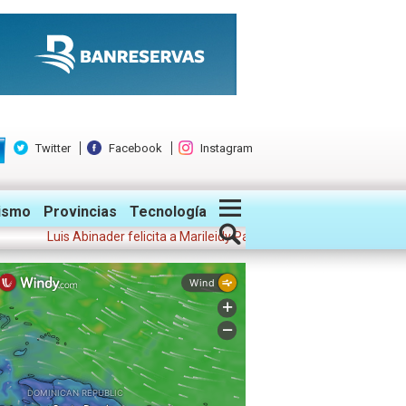
Twitter
Facebook
Instagram
ismo
Provincias
Tecnología
Luis Abinader felicita a Marileidy Paulino: "Tu triunfo hizo vibrar a to