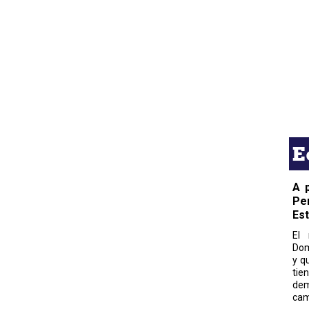
E
A 
Pe
Es
El 
Dom
y q
tie
dem
cam