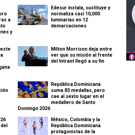
Edesur instala, sustituye y
oro
normaliza casi 10,000
ras a
luminarias en 12
nto
demarcaciones
ones y
 este
Milton Morrison deja entre
ha
ver que su misión al frente
del Intrant llegó a su fin
 gana
República Dominicana
ción
suma 83 medallas, pero
cae al sexto lugar en el
medallero de Santo
Domingo 2026
 26
México, Colombia y la
 del
República Dominicana
protagonistas de la