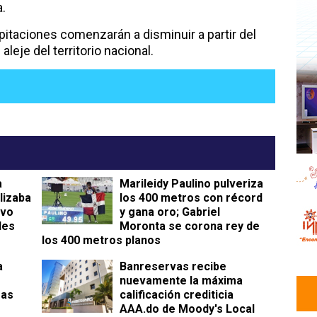
a.
pitaciones comenzarán a disminuir a partir del
aleje del territorio nacional.
a
Marileidy Paulino pulveriza
lizaba
los 400 metros con récord
ivo
y gana oro; Gabriel
les
Moronta se corona rey de
los 400 metros planos
a
Banreservas recibe
nuevamente la máxima
ras
calificación crediticia
AAA.do de Moody's Local