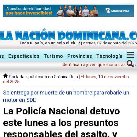
Todo tu país, en un solo click...!
| viernes, 07 de agosto del 2026
Twitter
Facebook
Instagram
as
Espectáculos
Turismo
Provincias
Tecnología
Identifican a joven que murió tras lanzarse d
Portada
» publicado en
Crónica Roja
| El: lunes, 10 de noviembre
del 2025
Se entrega por muerte de un hombre para robarle un
motor en SDE
La Policía Nacional detuvo
este lunes a los presuntos
responsables del asalto, y