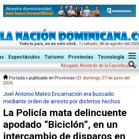
Todo tu país, en un solo click...!
| sábado, 08 de agosto del 202
Twitter
Facebook
Instagram
as
Espectáculos
Turismo
Provincias
Tecnología
Abogado Abelardo de la Espriella juró este 
Portada
» publicado en
Provincias
| El: domingo, 07 de junio del
2026
Joel Antonio Mateo Encarnación era buscado
mediante orden de arresto por distintos hechos
La Policía mata delincuente
apodado “Biciclón”, en un
intercambio de disparos en