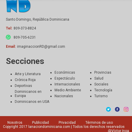
Santo Domingo, República Dominicana
Tel:
809-373-8824
809-705-6231
Email:
imaginaccionRD@gmail.com
Secciones
Económicas
Provincias
Arte y Literatura
Espectáculo
Salud
Crónica Roja
Internacionales
Sociales
Deportivas
Medio Ambiente
Tecnología
Dominicanos en
Europa
Nacionales
Turismo
Dominicanos en USA
Nosotros
Publicidad
Privacidad
Términos de uso
Copyright 2017
lanaciondominicana.com
| Todos los derechos reservados
@Víctor Inoa