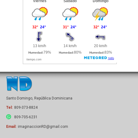
Santo Domingo, República Dominicana
Tel:
809-373-8824
809-705-6231
Email:
imaginaccionRD@gmail.com