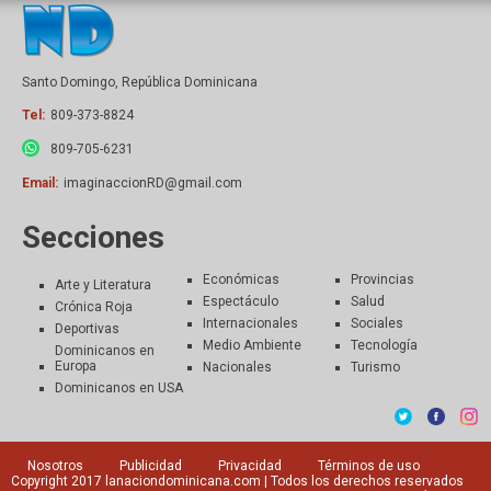
Santo Domingo, República Dominicana
Tel:
809-373-8824
809-705-6231
Email:
imaginaccionRD@gmail.com
Secciones
Económicas
Provincias
Arte y Literatura
Espectáculo
Salud
Crónica Roja
Internacionales
Sociales
Deportivas
Medio Ambiente
Tecnología
Dominicanos en
Europa
Nacionales
Turismo
Dominicanos en USA
Nosotros
Publicidad
Privacidad
Términos de uso
Copyright 2017
lanaciondominicana.com
| Todos los derechos reservados