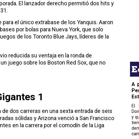
porada. El lanzador derecho permitió dos hits y
.31.
 para el único extrabase de los Yanquis. Aaron
 bases por bolas para Nueva York, que solo
uegos de los Toronto Blue Jays, líderes de la
.
io reducida su ventaja en la ronda de
 un juego sobre los Boston Red Sox, que no
E
A 
Pe
igantes 1
Es
El 
e dos carreras en una sexta entrada de seis
Dom
y q
tradas sólidas y Arizona venció a San Francisco
tie
ntes en la carrera por el comodín de la Liga
dem
cam