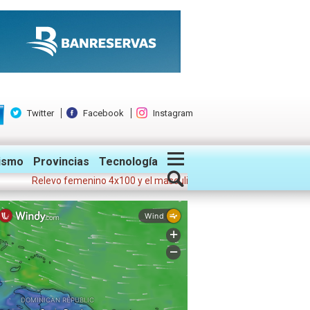
Twitter
Facebook
Instagram
ismo
Provincias
Tecnología
Relevo femenino 4x100 y el masculino dan medallas de oro a RD
•
Carol