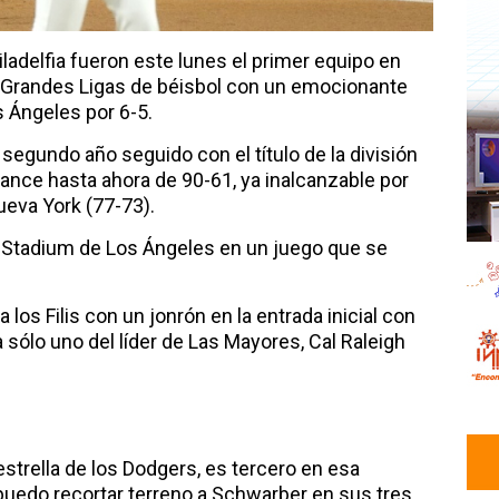
 Filadelfia fueron este lunes el primer equipo en
as Grandes Ligas de béisbol con un emocionante
s Ángeles por 6-5.
 segundo año seguido con el título de la división
lance hasta ahora de 90-61, ya inalcanzable por
eva York (77-73).
er Stadium de Los Ángeles en un juego que se
 los Filis con un jonrón en la entrada inicial con
a sólo uno del líder de Las Mayores, Cal Raleigh
estrella de los Dodgers, es tercero en esa
 puedo recortar terreno a Schwarber en sus tres