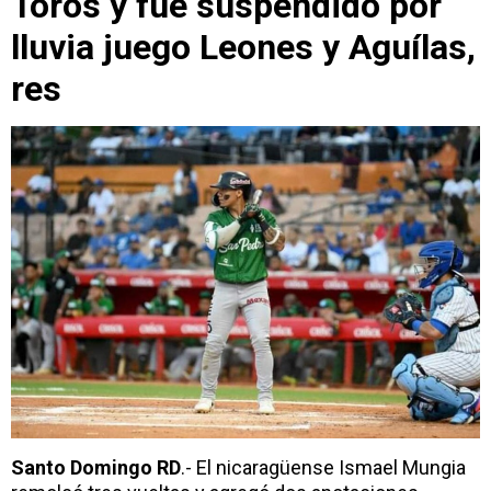
Toros y fue suspendido por
lluvia juego Leones y Aguílas,
res
Santo Domingo RD
.- El nicaragüense Ismael Mungia