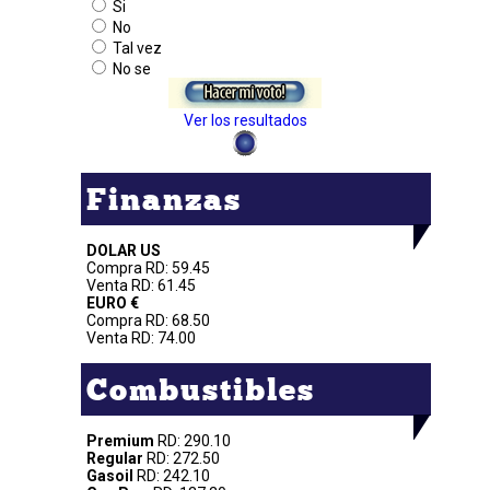
Si
No
Tal vez
No se
Ver los resultados
Finanzas
DOLAR US
Compra RD: 59.45
Venta RD: 61.45
EURO €
Compra RD: 68.50
Venta RD: 74.00
Combustibles
Premium
RD: 290.10
Regular
RD: 272.50
Gasoil
RD: 242.10