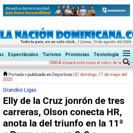
Todo tu país, en un solo click...!
| lunes, 10 de agosto del 2026
Twitter
Facebook
Instagram
as
Espectáculos
Turismo
Provincias
Tecnología
OMSA iniciará este lunes el cobro de la tarifa integr
Portada
» publicado en
Deportivas
| El: domingo, 11 de mayo del
2025
Grandes Ligas
Elly de la Cruz jonrón de tres
carreras, Olson conecta HR,
anota la del triunfo en la 11ª