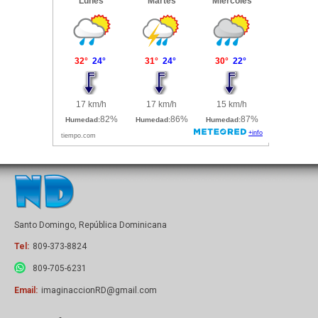
Santo Domingo, República Dominicana
Tel:
809-373-8824
809-705-6231
Email:
imaginaccionRD@gmail.com