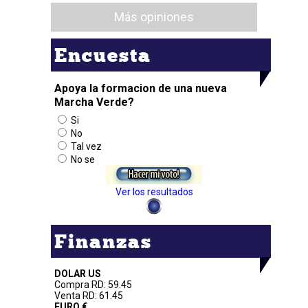
Más opiniones
Encuesta
Apoya la formacion de una nueva
Marcha Verde?
Si
No
Tal vez
No se
Ver los resultados
Finanzas
DOLAR US
Compra RD: 59.45
Venta RD: 61.45
EURO €