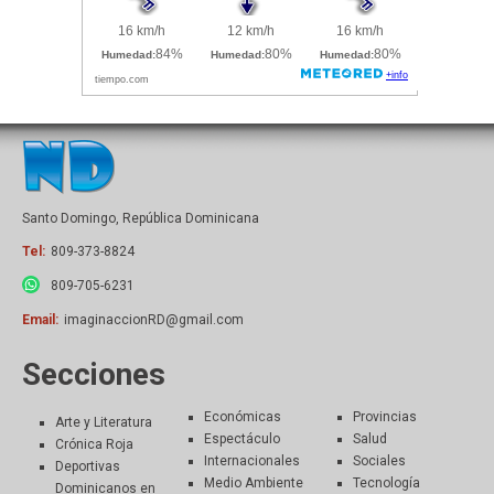
Santo Domingo, República Dominicana
Tel:
809-373-8824
809-705-6231
Email:
imaginaccionRD@gmail.com
Secciones
Económicas
Provincias
Arte y Literatura
Espectáculo
Salud
Crónica Roja
Internacionales
Sociales
Deportivas
Medio Ambiente
Tecnología
Dominicanos en