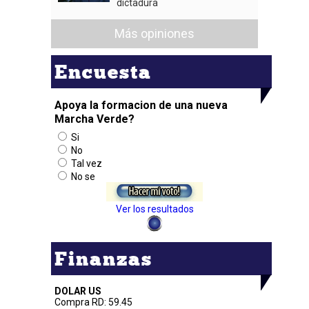
dictadura
Más opiniones
Encuesta
Apoya la formacion de una nueva
Marcha Verde?
Si
No
Tal vez
No se
Ver los resultados
Finanzas
DOLAR US
Compra RD: 59.45