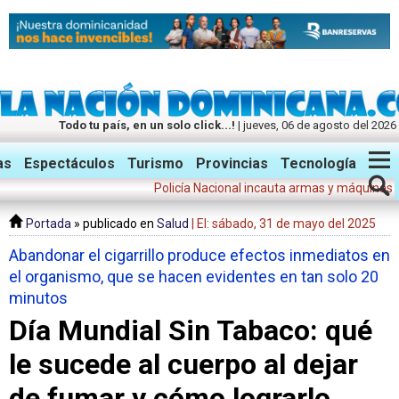
Todo tu país, en un solo click...!
| jueves, 06 de agosto del 2026
Twitter
Facebook
Instagram
as
Espectáculos
Turismo
Provincias
Tecnología
Policía Nacional incauta armas y máquinas tragamon
Portada
» publicado en
Salud
| El: sábado, 31 de mayo del 2025
Abandonar el cigarrillo produce efectos inmediatos en
el organismo, que se hacen evidentes en tan solo 20
minutos
Día Mundial Sin Tabaco: qué
le sucede al cuerpo al dejar
de fumar y cómo lograrlo