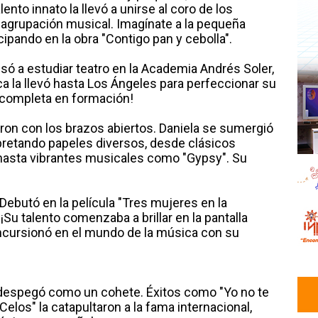
ento innato la llevó a unirse al coro de los
 agrupación musical. Imagínate a la pequeña
icipando en la obra "Contigo pan y cebolla".
lsó a estudiar teatro en la Academia Andrés Soler,
a la llevó hasta Los Ángeles para perfeccionar su
a completa en formación!
eron con los brazos abiertos. Daniela se sumergió
rpretando papeles diversos, desde clásicos
 hasta vibrantes musicales como "Gypsy". Su
 Debutó en la película "Tres mujeres en la
 ¡Su talento comenzaba a brillar en la pantalla
incursionó en el mundo de la música con su
al despegó como un cohete. Éxitos como "Yo no te
"Celos" la catapultaron a la fama internacional,