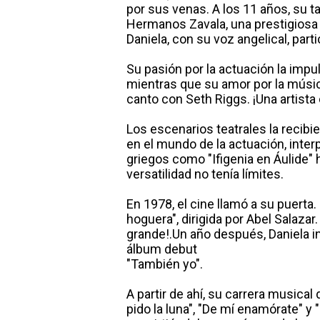
por sus venas. A los 11 años, su tal
Hermanos Zavala, una prestigiosa
Daniela, con su voz angelical, part
Su pasión por la actuación la impu
mientras que su amor por la músic
canto con Seth Riggs. ¡Una artist
Los escenarios teatrales la recibi
en el mundo de la actuación, inte
griegos como "Ifigenia en Áulide"
versatilidad no tenía límites.
En 1978, el cine llamó a su puerta.
hoguera", dirigida por Abel Salazar.
grande!.Un año después, Daniela 
álbum debut
"También yo".
A partir de ahí, su carrera music
pido la luna", "De mí enamórate" y 