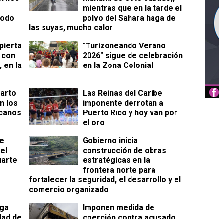
mientras que en la tarde el
iodo
polvo del Sahara haga de
las suyas, mucho calor
pierta
"Turizoneando Verano
o con
2026" sigue de celebración
, en la
en la Zona Colonial
uarto
Las Reinas del Caribe
n los
imponente derrotan a
canos
Puerto Rico y hoy van por
el oro
ue
Gobierno inicia
el
construcción de obras
uarte
estratégicas en la
frontera norte para
fortalecer la seguridad, el desarrollo y el
comercio organizado
ega
Imponen medida de
dad de
coerción contra acusado