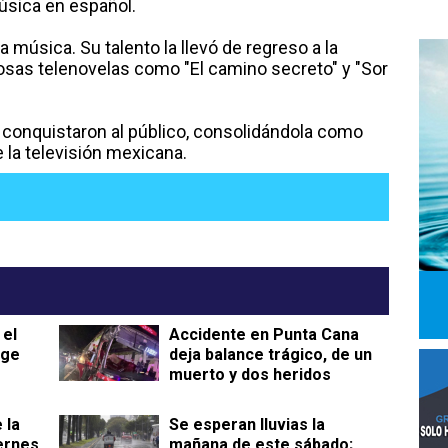
música en español.
 música. Su talento la llevó de regreso a la
tosas telenovelas como "El camino secreto" y "Sor
 conquistaron al público, consolidándola como
 la televisión mexicana.
 el
Accidente en Punta Cana
rge
deja balance trágico, de un
muerto y dos heridos
 la
Se esperan lluvias la
iernes
mañana de este sábado;,