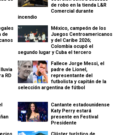
de robo en la tienda L&R
Comercial durante
incendio
egales
México, campeón de los
a de
Juegos Centroamericanos
canos
y del Caribe 2026;
Colombia ocupó el
segundo lugar y Cuba el tercero
Fallece Jorge Messi, el
lluvia
padre de Lionel,
ra RD
representante del
futbolista y capitán de la
selección argentina de fútbol
el
Cantante estadounidense
,
Katy Perry estará
añan
presente en Festival
Presidente
ecios
Clúster turístico de