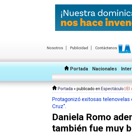
Nosotros
Publicidad
Contáctenos
Portada
Nacionales
Inte
Portada
» publicado en
Espectáculo
| El
Protagonizó exitosas telenovelas 
Cruz".
Daniela Romo adem
también fue muy b