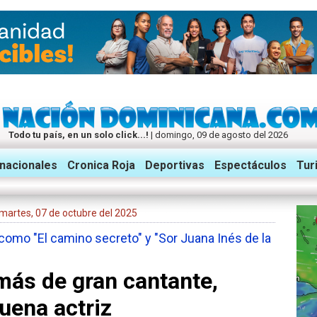
Todo tu país, en un solo click...!
| domingo, 09 de agosto del 2026
rnacionales
Cronica Roja
Deportivas
Espectáculos
Tur
: martes, 07 de octubre del 2025
como "El camino secreto" y "Sor Juana Inés de la
ás de gran cantante,
uena actriz