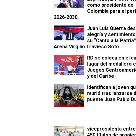
como presidente de
Colombia para el per
2026-2030,
Juan Luis Guerra des
alegría y sentimient
su “Canto a la Patria”
Arena Virgilio Travieso Soto
RD se coloca en el c
lugar del medallero e
Juegos Centroameri
y del Caribe
Identifican a joven q
murió tras lanzarse d
puente Juan Pablo D
vicepresidenta entr
450 títulos de propie