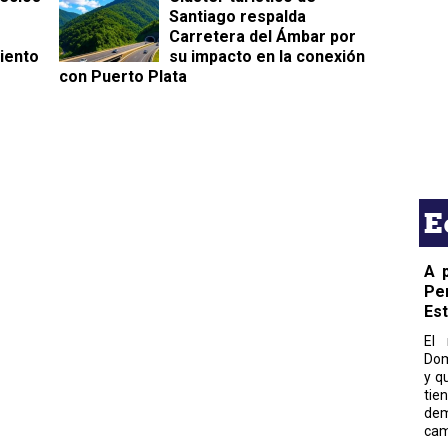
Santiago respalda
Carretera del Ámbar por
iento
su impacto en la conexión
con Puerto Plata
E
A 
Pe
Es
El 
Dom
y q
tie
dem
cam