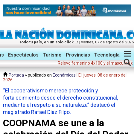
Todo tu país, en un solo click...!
| viernes, 07 de agosto del 2026
Twitter
Facebook
Instagram
as
Espectáculos
Turismo
Provincias
Tecnología
Relevo femenino 4x100 y el masculino dan med
Portada
» publicado en
Económicas
| El: jueves, 08 de enero del
2026
“El cooperativismo merece protección y
fortalecimiento desde el derecho constitucional,
mediante el respeto a su naturaleza” destacó el
magistrado Rafael Díaz Filpo.
COOPNAMA se une a la