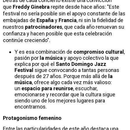
Detrás de cada concierto existe una convicción
que
Freddy Ginebra
repite desde hace años: "Este
festival no sería posible sin el apoyo constante de las
embajadas de
España
y
Francia
, ni sin la fidelidad de
nuestros
patrocinadores
, que cada año renuevan su
confianza y hacen posible que esta celebración
continúe creciendo".
Y es esa combinación de
compromiso cultural
,
pasión por
la música
y apoyo colectivo la que
explica por qué el
Santo Domingo Jazz
Festival
sigue convocando a tantas personas
después de 27 años. Porque más allá de
la
música
, ofrece algo cada vez más valioso:
un
espacio para reunirse
, escuchar,
emocionarse y recordar que la cultura sigue
siendo uno de los mejores lugares para
encontrarnos.
Protagonismo femenino
Entre las particularidades de este año destaca una