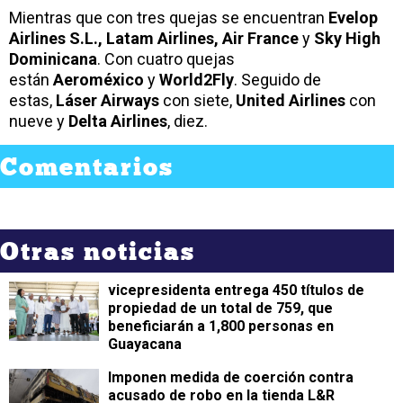
Mientras que con tres quejas se encuentran
Evelop
Airlines S.L., Latam Airlines, Air France
y
Sky High
Dominicana
. Con cuatro quejas
están
Aeroméxico
y
World2Fly
. Seguido de
estas,
Láser Airways
con siete,
United Airlines
con
nueve y
Delta Airlines
, diez.
Comentarios
Otras noticias
vicepresidenta entrega 450 títulos de
propiedad de un total de 759, que
beneficiarán a 1,800 personas en
Guayacana
Imponen medida de coerción contra
acusado de robo en la tienda L&R