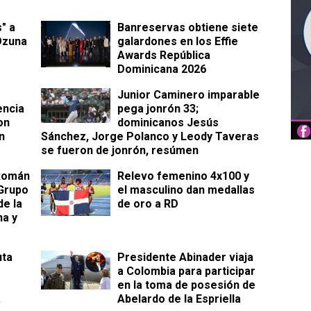
s" a
Banreservas obtiene siete
Ozuna
galardones en los Effie
Awards República
Dominicana 2026
Junior Caminero imparable
encia
pega jonrón 33;
on
dominicanos Jesús
n
Sánchez, Jorge Polanco y Leody Taveras
se fueron de jonrón, resúmen
 Román
Relevo femenino 4x100 y
Grupo
el masculino dan medallas
e la
de oro a RD
na y
uta
Presidente Abinader viaja
a Colombia para participar
en la toma de posesión de
a
Abelardo de la Espriella