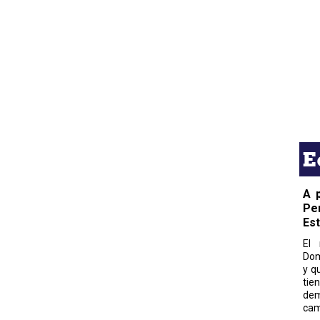
E
A 
Pe
Es
El 
Dom
y q
tie
dem
cam