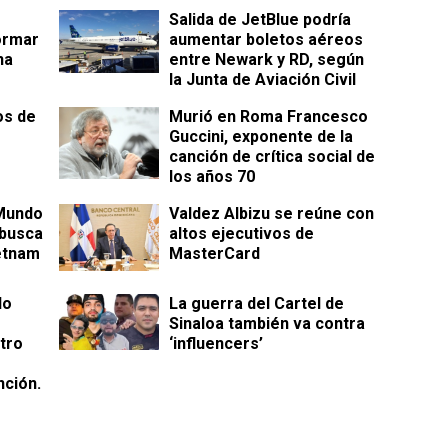
Salida de JetBlue podría
ormar
aumentar boletos aéreos
na
entre Newark y RD, según
la Junta de Aviación Civil
os de
Murió en Roma Francesco
Guccini, exponente de la
canción de crítica social de
los años 70
 Mundo
Valdez Albizu se reúne con
 busca
altos ejecutivos de
etnam
MasterCard
do
La guerra del Cartel de
Sinaloa también va contra
tro
‘influencers’
nción.