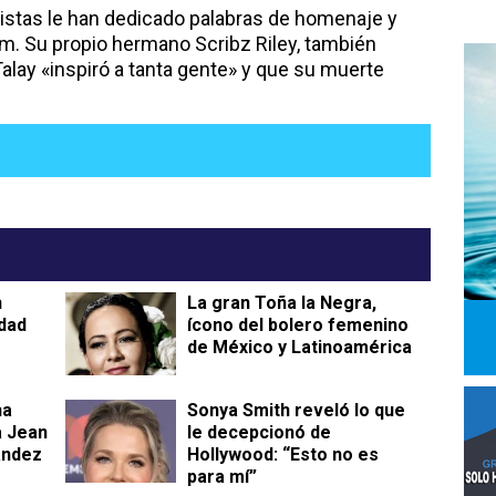
tistas le han dedicado palabras de homenaje y
m. Su propio hermano Scribz Riley, también
 Talay «inspiró a tanta gente» y que su muerte
n
La gran Toña la Negra,
dad
ícono del bolero femenino
de México y Latinoamérica
ha
Sonya Smith reveló lo que
a Jean
le decepcionó de
ández
Hollywood: “Esto no es
para mí”