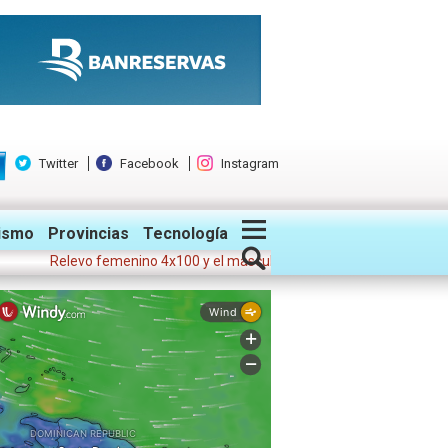
Twitter
Facebook
Instagram
ismo
Provincias
Tecnología
Relevo femenino 4x100 y el masculino dan medallas de oro a RD
•
Car