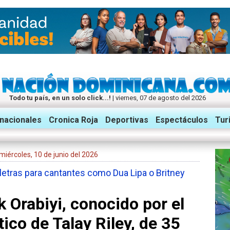
Todo tu país, en un solo click...!
| viernes, 07 de agosto del 2026
rnacionales
Cronica Roja
Deportivas
Espectáculos
Tur
: miércoles, 10 de junio del 2026
etras para cantantes como Dua Lipa o Britney
k Orabiyi, conocido por el
ico de Talay Riley, de 35