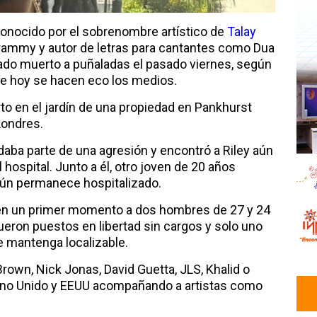
, conocido por el sobrenombre artístico de
Talay
rammy y autor de letras para cantantes como Dua
rado muerto a puñaladas el pasado viernes, según
ue hoy se hacen eco los medios.
to en el jardín de una propiedad en Pankhurst
Londres.
 daba parte de una agresión y encontró a Riley aún
al hospital. Junto a él, otro joven de 20 años
aún permanece hospitalizado.
ó en un primer momento a dos hombres de 27 y 24
ueron puestos en libertad sin cargos y solo uno
e mantenga localizable.
Brown, Nick Jonas, David Guetta, JLS, Khalid o
Reino Unido y EEUU acompañando a artistas como